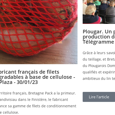
Plougar. Un p
production de
Télégramme 
Grâce à leurs savoi
du teillage, et Br
du Plougarois Dom
ricant français de filets
qualifiés et expér
gradables à base de cellulose -
ambitieux du lin te
Plaza - 30/01/23
rritoire français, Bretagne Pack a la primeur.
Lire l'article
andivisiau dans le Finistère, le fabricant
ance sa gamme de filets de conditionnement
e cellulose.