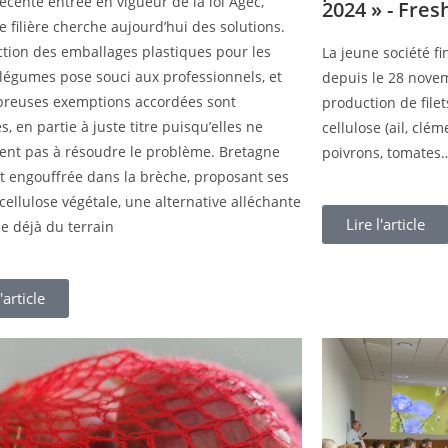
récente entrée en vigueur de la loi Agec,
2024 » - Fres
e filière cherche aujourd’hui des solutions.
iction des emballages plastiques pour les
La jeune société f
t légumes pose souci aux professionnels, et
depuis le 28 novem
breuses exemptions accordées sont
production de file
s, en partie à juste titre puisqu’elles ne
cellulose (ail, clém
ent pas à résoudre le problème. Bretagne
poivrons, tomates…
st engouffrée dans la brèche, proposant ses
 cellulose végétale, une alternative alléchante
Lire l'article
e déjà du terrain
'article