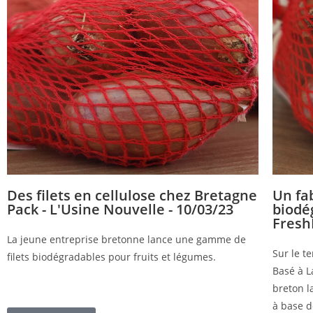
Des filets en cellulose chez Bretagne
Un fab
Pack - L'Usine Nouvelle - 10/03/23
biodé
Fresh
La jeune entreprise bretonne lance une gamme de
Sur le te
filets biodégradables pour fruits et légumes.
Basé à L
breton l
à base d